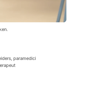
-00:40
Mute
Settings
Enter
fullscreen
ken.
iders, paramedici
herapeut