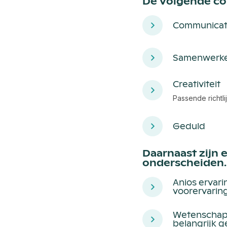
De volgende com
Communicat
Samenwerk
Creativiteit
Passende richtli
Geduld
Daarnaast zijn 
onderscheiden.
Anios ervarin
voorervarin
Wetenschapp
belangrijk 