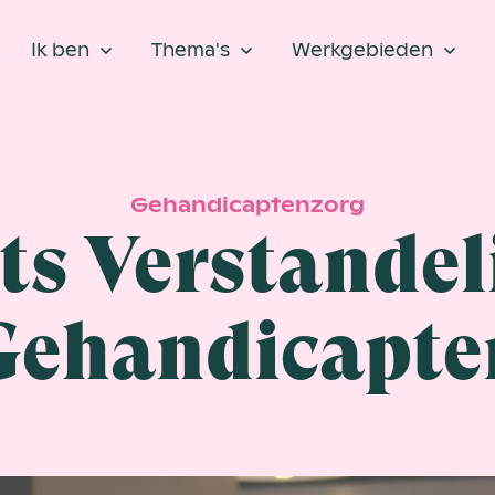
Ik ben
Thema's
Werkgebieden
Gehandicaptenzorg
ts Verstandel
Gehandicapte