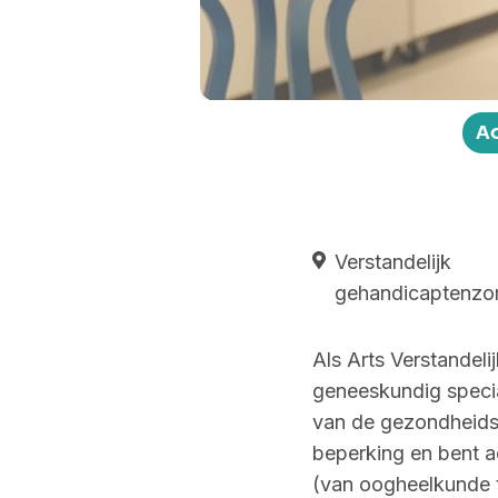
Play
A
Verstandelijk
gehandicaptenzo
Als Arts Verstandeli
geneeskundig specia
van de gezondheids
beperking en bent a
(van oogheelkunde to