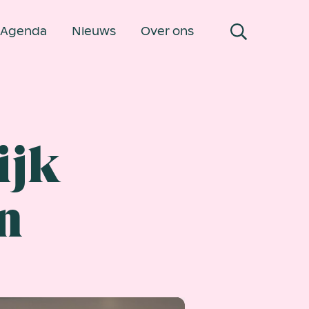
Agenda
Nieuws
Over ons
ijk
n