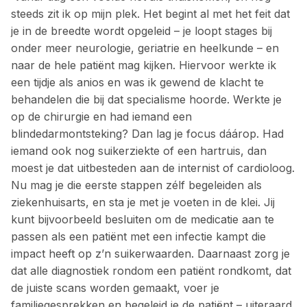
steeds zit ik op mijn plek. Het begint al met het feit dat
je in de breedte wordt opgeleid – je loopt stages bij
onder meer neurologie, geriatrie en heelkunde – en
naar de hele patiënt mag kijken. Hiervoor werkte ik
een tijdje als anios en was ik gewend de klacht te
behandelen die bij dat specialisme hoorde. Werkte je
op de chirurgie en had iemand een
blindedarmontsteking? Dan lag je focus dáárop. Had
iemand ook nog suikerziekte of een hartruis, dan
moest je dat uit­besteden aan de internist of cardioloog.
Nu mag je die eerste stappen zélf begeleiden als
ziekenhuisarts, en sta je met je voeten in de klei. Jij
kunt bijvoorbeeld besluiten om de medicatie aan te
passen als een patiënt met een infectie kampt die
impact heeft op z’n ­suikerwaarden. Daarnaast zorg je
dat alle ­diagnostiek rondom een patiënt rondkomt, dat
de juiste scans worden gemaakt, voer je
familiegesprekken en begeleid je de patiënt – uiteraard