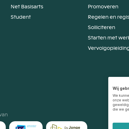
Net Basisarts
Promoveren
Student
Regelen en regi
Solliciteren
Starten met wer
Vervolgopleidin
Wij geb
We kunne
onze webs
geweldige
die we ge
 van
Over 