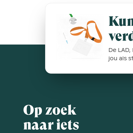
Kun
ver
De LAD, 
jou als 
Op zoek
naar iets