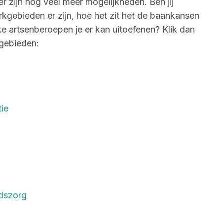
r zijn nog veel meer mogelijkheden. Ben jij
gebieden er zijn, hoe het zit het de baankansen
ke artsenberoepen je er kan uitoefenen? Klik dan
gebieden:
tie
dszorg