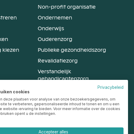
Non-profit organisatie
streren
Ondernemen
Onderwijs
ken
Ouderenzorg
g kiezen
Publieke gezondheidszorg
Revalidatiezorg
Verstandelijk
gehandicaptenzorg
Privacybeleid
Arbeid en Gezondheid
ruiken cookies
n deze plaatsen voor analyse van onze bezoekersgegevens, om
Ziekenhuis
ite te verbeteren, gepersonaliseerde inhoud te tonen en om u een
 website-ervaring te bieden. Voor meer informatie over de cookies
bruiken opent u de instellingen.
ons
Disclaimer
Privacybeleid en cookies
Accepteer alles