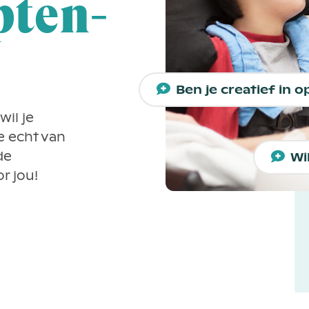
pten-
Ben je creatief in 
wil je
e echt van
de
Wi
r jou!