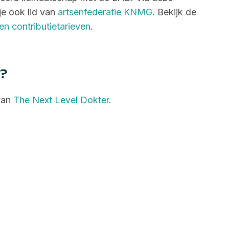
je ook lid van
artsenfederatie KNMG
. Bekijk de
en contributietarieven
.
?
 van
The Next Level Dokter
.