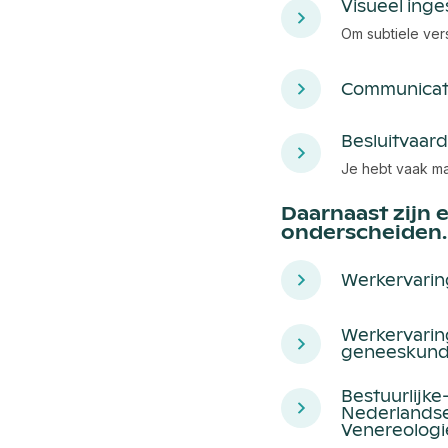
Visueel inge
Om subtiele ver
Communicat
Besluitvaar
Je hebt vaak ma
Daarnaast zijn 
onderscheiden.
Werkervarin
Werkervaring
geneeskunde 
Bestuurlijk
Nederlandse
Venereologi