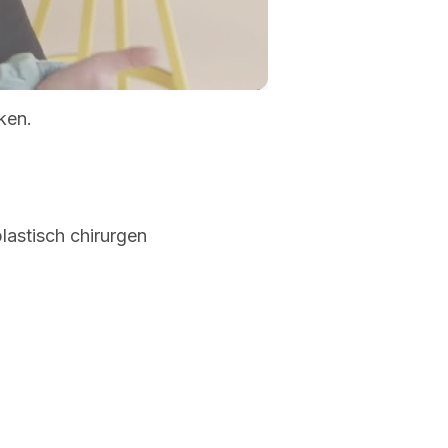
-00:35
Mute
Settings
Enter
fullscreen
ken.
astisch chirurgen