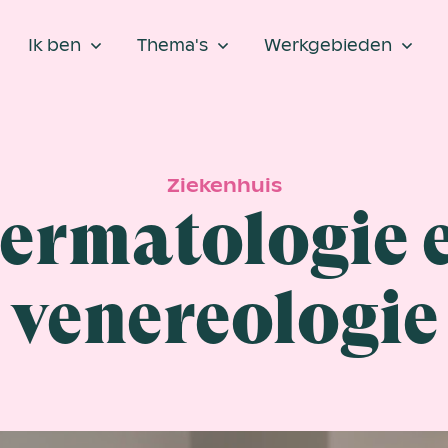
Ik ben
Thema's
Werkgebieden
Ziekenhuis
ermatologie 
venereologie