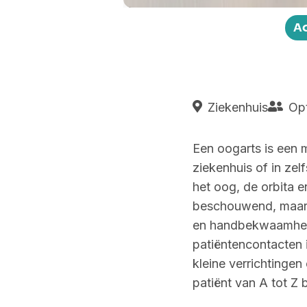
Play
A
Ziekenhuis
Opt
Een oogarts is een m
ziekenhuis of in zel
het oog, de orbita 
beschouwend, maar o
en handbekwaamheid
patiëntencontacten 
kleine verrichtingen
patiënt van A tot Z