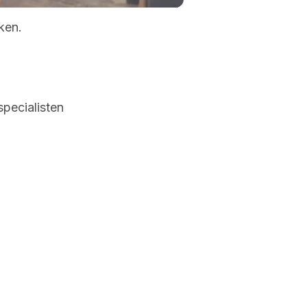
Mute
Settings
Enter
fullscreen
ken.
specialisten