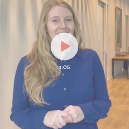
Play
1:05