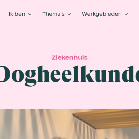
Ik ben
Thema's
Werkgebieden
Ziekenhuis
Oogheelkund