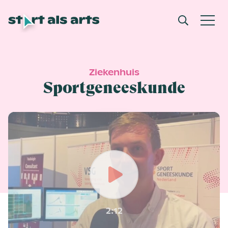
Ziekenhuis
Sportgeneeskunde
Play
2:12
-02:13