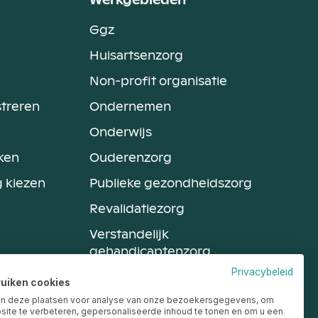
Werkgebieden
Ggz
Huisartsenzorg
Non-profit organisatie
streren
Ondernemen
Onderwijs
ken
Ouderenzorg
g kiezen
Publieke gezondheidszorg
Revalidatiezorg
Verstandelijk
gehandicaptenzorg
Privacybeleid
Arbeid en Gezondheid
ruiken cookies
n deze plaatsen voor analyse van onze bezoekersgegevens, om
Ziekenhuis
ite te verbeteren, gepersonaliseerde inhoud te tonen en om u een