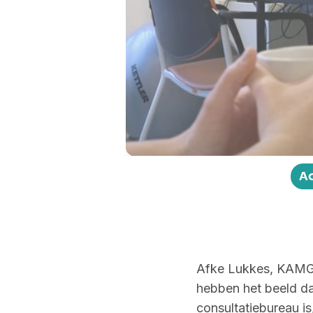
Play
A
Afke Lukkes, KAMG
hebben het beeld d
consultatiebureau is