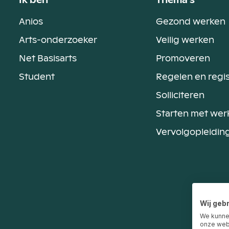
Ik ben
Thema's
Anios
Gezond werken
Arts-onderzoeker
Veilig werken
Net Basisarts
Promoveren
Student
Regelen en regi
Solliciteren
Starten met wer
Vervolgopleidin
Wij geb
We kunne
onze webs