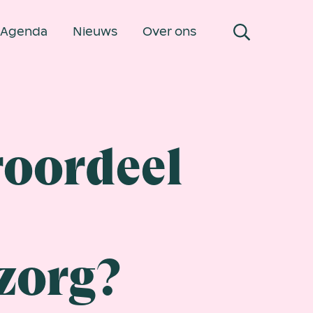
Agenda
Nieuws
Over ons
roordeel
zorg?