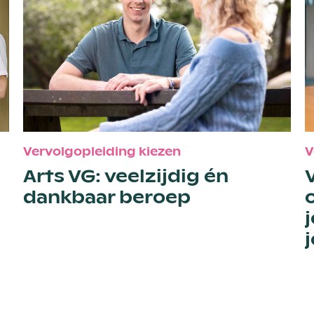
Vervolgopleiding kiezen
V
Arts VG: veelzijdig én
dankbaar beroep