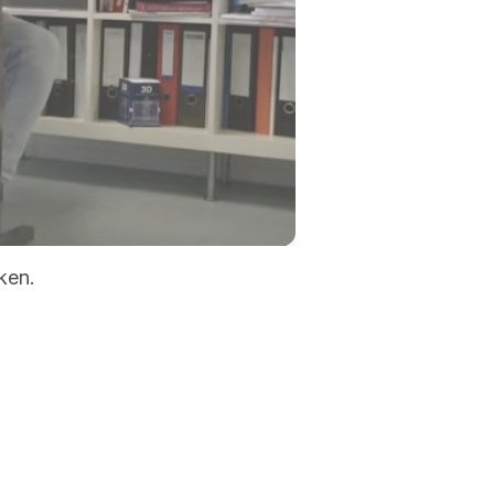
-01:48
Mute
Settings
Enter
fullscreen
ken.