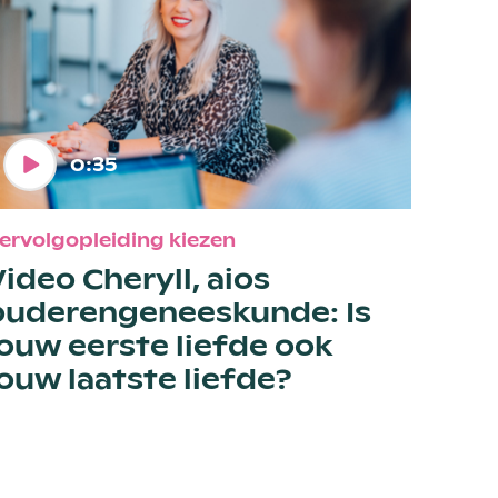
o:35
ervolgopleiding kiezen
Video Cheryll, aios
ouderengeneeskunde: Is
jouw eerste liefde ook
jouw laatste liefde?