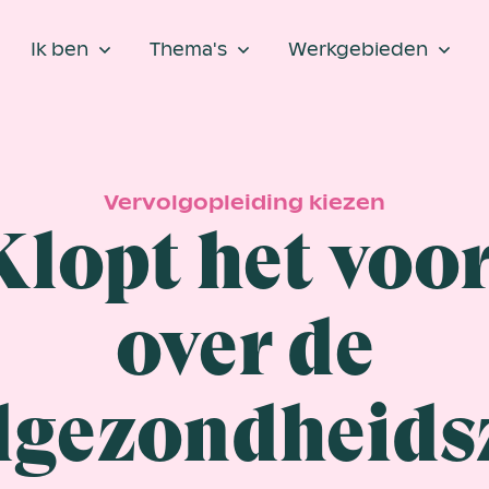
Ik ben
Thema's
Werkgebieden
Vervolgopleiding kiezen
Klopt het voo
over de
dgezondheids