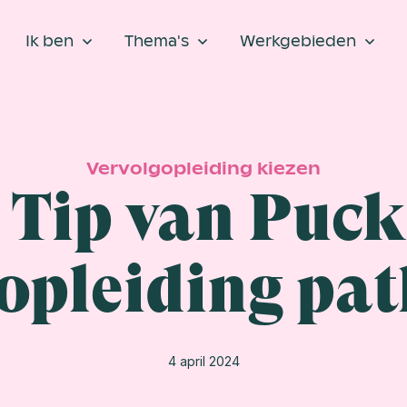
Ik ben
Thema's
Werkgebieden
Vervolgopleiding kiezen
 Tip van Puck
 opleiding pa
4 april 2024