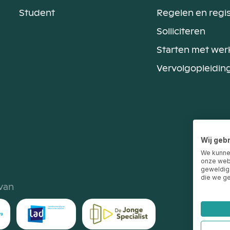
Student
Regelen en regi
Solliciteren
Starten met wer
Vervolgopleidin
Wij geb
We kunne
onze webs
geweldige
die we ge
 van
Over 