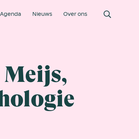
Agenda
Nieuws
Over ons
 Meijs,
thologie