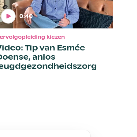
0:40
ervolgopleiding kiezen
Video: Tip van Esmée
Doense, anios
jeugdgezondheidszorg