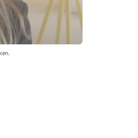
-00:36
Mute
Settings
Enter
fullscreen
ken.