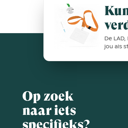
Kun
ver
De LAD, 
jou als 
Op zoek
naar iets
specifieks?