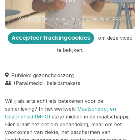
1:02
-01:03
Play
Mute
Settings
Ente
fulls
Accepteer trackingcookies
om deze video
te bekijken.
Publieke gezondheidszorg
(Para)medici, beleidsmakers
Wil jij als arts echt iets betekenen voor de
samenleving? In het werkveld
Maatschappij en
Gezondheid (M+G)
sta je midden in de maatschappij.
Hier draait het niet om behandeling, maar om het
voorkomen van ziekte, het beschermen van