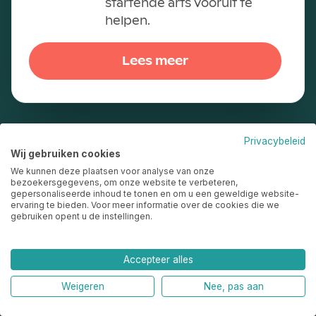
startende arts vooruit te
helpen.
Lees meer
Op zoek naar iets specifieks?
Privacybeleid
Wij gebruiken cookies
We kunnen deze plaatsen voor analyse van onze
bezoekersgegevens, om onze website te verbeteren,
Ik ben
gepersonaliseerde inhoud te tonen en om u een geweldige website-
ervaring te bieden. Voor meer informatie over de cookies die we
gebruiken opent u de instellingen.
Anios
Arts-onderzoeker
Accepteer alles
Net Basisarts
Weigeren
Nee, pas aan
Student