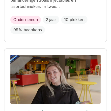
behandelingen zoals injectables en
lasertechnieken. In twee…
Ondernemen
2 jaar
10 plekken
99% baankans